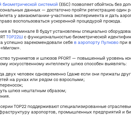
й биометрической системой
(ЕБС) позволяет обойтись без до
сональных данных — достаточно пройти регистрацию один р
илета у авиакомпании‑участника эксперимента и дать аэро
т право воспользоваться ускоренной процедурой прохода.
ния в Терминале B будут установлены специально оборудов
ORT
ТОР22Ш
с функциональностью биометрической идентифик
ва успешно зарекомендовали себя
в аэропорту Пулково
при в
 «Мигом».
ство турникетов и шлюзов PFORT — повышенный уровень кон
ому искусственному интеллекту шлюз способен выявлять:
да двух человек одновременно (даже если они прижаты друг 
етей на руках или рядом со взрослыми;
переносок;
нуть шлюз нештатным образом;
ения.
серии ТОР22 поддерживают специализированные отраслевые
нфраструктуру аэропортов, промышленных предприятий и би