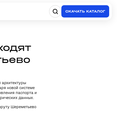
СКАЧАТЬ КАТАЛОГ
ходят
тьево
й архитектуры
аря новой системе
явления паспорта и
трических данных.
ршруту Шереметьево