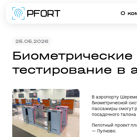
О ко
25.05.2026
Биометрические
тестирование в 
В аэропорту Шереме
биометрической сис
пассажиры смогут р
посадочного талона
Пилотный проект пл
— Пулково.