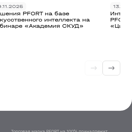
9.11.2025
13.11.
шения PFORT на базе
Интел
кусственного интеллекта на
PFORT
бинаре «Академия СКУД»
«Цифр
Торговая марка PFORT на 100% принадлежит