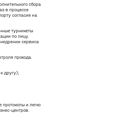
полнительного сбора
аз в процессе
порту согласие на
анные турникеты
ации по лицу.
недрении сервиса
троля прохода.
к другу);
 протоколы и легко
знес‑центров.